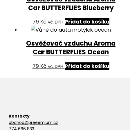
Car BUTTERFLIES Blueberry
79
Kč
Přidat do košíku
vč. DPH
Osvěžovač vzduchu Aroma
Car BUTTERFLIES Ocean
79
Kč
Přidat do košíku
vč. DPH
Kontakty
obchod@preeemium.cz
774 666 833