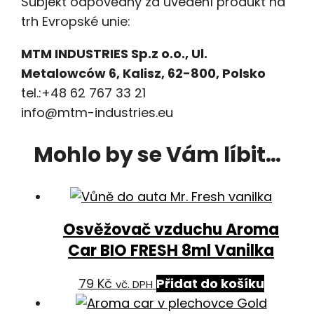
Subjekt odpovědný za uvedení produkt na
trh Evropské unie:
MTM INDUSTRIES Sp.z o.o., Ul.
Metalowców 6, Kalisz, 62-800, Polsko
tel.:+48 62 767 33 21
info@mtm-industries.eu
Mohlo by se Vám líbit…
Osvěžovač vzduchu Aroma
Car BIO FRESH 8ml Vanilka
79
Kč
Přidat do košíku
vč. DPH