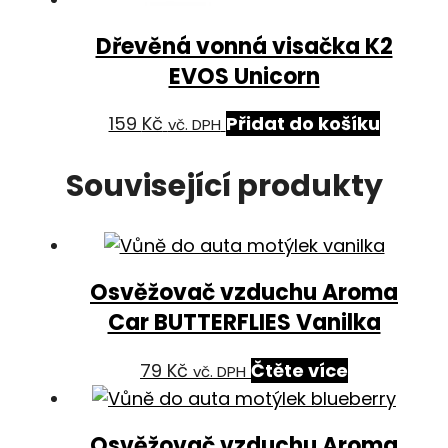
Dřevěná vonná visačka K2
EVOS Unicorn
159
Kč
Přidat do košíku
vč. DPH
Související produkty
Osvěžovač vzduchu Aroma
Car BUTTERFLIES Vanilka
79
Kč
Čtěte více
vč. DPH
Osvěžovač vzduchu Aroma