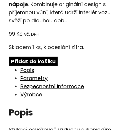
nápoje
. Kombinuje originální design s
příjemnou vůní, která udrží interiér vozu
svěží po dlouhou dobu.
99
Kč
vč. DPH
Skladem 1 ks, k odeslání zítra.
Vůně
Přidat do košíku
do
Popis
auta
Parametry
Aroma
Bezpečnostní informace
car
Výrobce
Pepsi
logo
Popis
množství
Stylový osvěžovač vzduchu s ikonickým