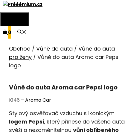
Přeskočit
na
Menu
obsah
0
Obchod
/
Vůně do auta
/
Vůně do auta
pro ženy
/ Vůně do auta Aroma car Pepsi
logo
Vůně do auta Aroma car Pepsi logo
K146
–
Aroma Car
Stylový osvěžovač vzduchu s ikonickým
logem Pepsi
, který přinese do vašeho auta
svěží a nezaměnitelnou
vůni oblíbeného