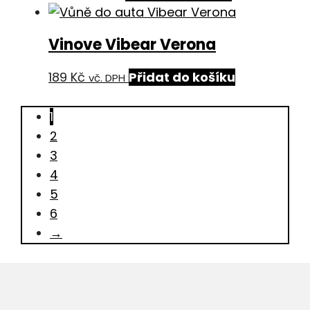
Vinove Vibear Verona
189
Kč
Přidat do košíku
vč. DPH
1
2
3
4
5
6
→