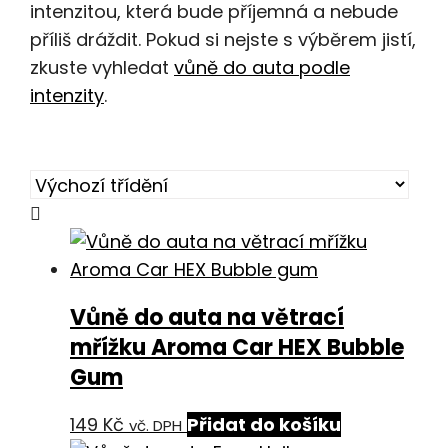
intenzitou, která bude příjemná a nebude
příliš dráždit. Pokud si nejste s výběrem jistí,
zkuste vyhledat
vůně do auta podle
intenzity
.
Vůně do auta na větrací
mřížku Aroma Car HEX Bubble
Gum
149
Kč
Přidat do košíku
vč. DPH