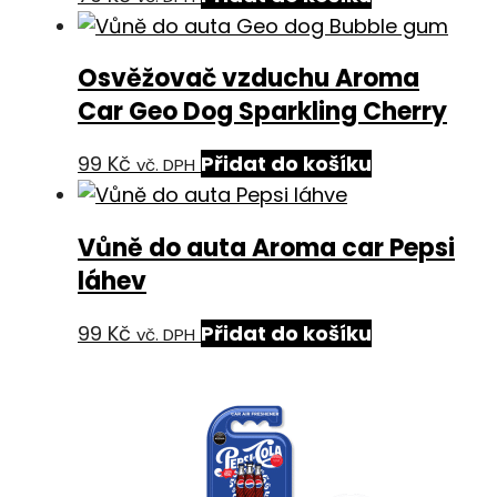
Osvěžovač vzduchu Aroma
Car Geo Dog Sparkling Cherry
99
Kč
Přidat do košíku
vč. DPH
Vůně do auta Aroma car Pepsi
láhev
99
Kč
Přidat do košíku
vč. DPH