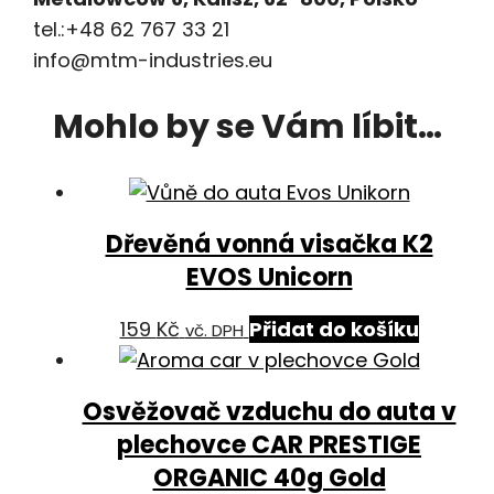
tel.:+48 62 767 33 21
info@mtm-industries.eu
Mohlo by se Vám líbit…
Dřevěná vonná visačka K2
EVOS Unicorn
159
Kč
Přidat do košíku
vč. DPH
Osvěžovač vzduchu do auta v
plechovce CAR PRESTIGE
ORGANIC 40g Gold