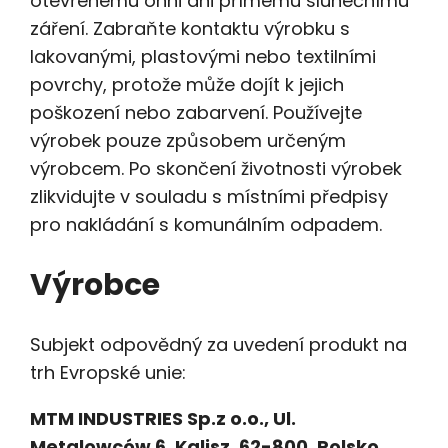
otevřenému ohni ani přímému slunečnímu
záření. Zabraňte kontaktu výrobku s
lakovanými, plastovými nebo textilními
povrchy, protože může dojít k jejich
poškození nebo zabarvení. Používejte
výrobek pouze způsobem určeným
výrobcem. Po skončení životnosti výrobek
zlikvidujte v souladu s místními předpisy
pro nakládání s komunálním odpadem.
Výrobce
Subjekt odpovědný za uvedení produkt na
trh Evropské unie:
MTM INDUSTRIES Sp.z o.o., Ul.
Metalowców 6, Kalisz, 62-800, Polsko