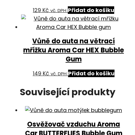
129
Kč
Přidat do košíku
vč. DPH
Vůně do auta na větrací
mřížku Aroma Car HEX Bubble
Gum
149
Kč
Přidat do košíku
vč. DPH
Související produkty
Osvěžovač vzduchu Aroma
Car BUTTERFLIES Bubble Gum