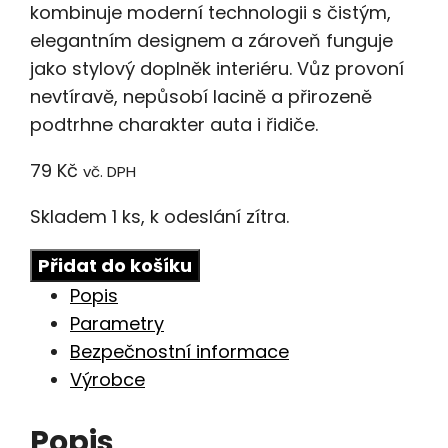
kombinuje moderní technologii s čistým,
elegantním designem a zároveň funguje
jako stylový doplněk interiéru. Vůz provoní
nevtíravě, nepůsobí lacině a přirozeně
podtrhne charakter auta i řidiče.
79
Kč
vč. DPH
Skladem 1 ks, k odeslání zítra.
Osvěžovač
Přidat do košíku
vzduchu
Popis
Aroma
Parametry
Car
Bezpečnostní informace
PRESTIGE
Výrobce
BAG
Black
Popis