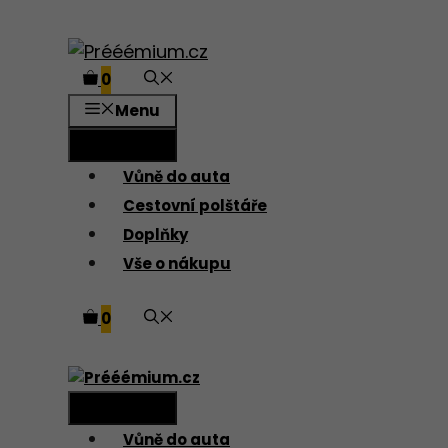
Dopřejte svému autu svěží vzhled i během horkých 
Přeskočit
na
0
obsah
Menu
Menu
Vůně do auta
Cestovní polštáře
Doplňky
Vše o nákupu
0
Menu
Vůně do auta