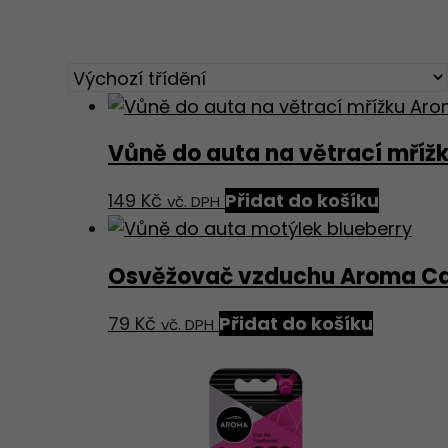
Vůně do auta na větrací mří
149
Kč
Přidat do košíku
vč. DPH
Osvěžovač vzduchu Aroma Car
79
Kč
Přidat do košíku
vč. DPH