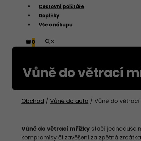
Cestovní polštáře
Doplňky
Vše o nákupu
0
Vůně do větrací m
Obchod
/
Vůně do auta
/ Vůně do větrací
Vůně do větrací mřížky
stačí jednoduše n
kompromisy či zavěšení za zpětná zrcátka