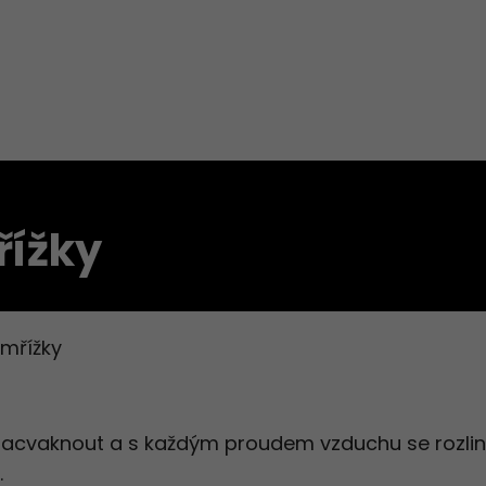
řížky
 mřížky
acvaknout a s každým proudem vzduchu se rozlin
.