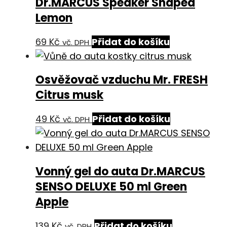
Dr.MARCUS Speaker Shaped
Lemon
69
Kč
Přidat do košíku
vč. DPH
Osvěžovač vzduchu Mr. FRESH
Citrus musk
49
Kč
Přidat do košíku
vč. DPH
Vonný gel do auta Dr.MARCUS
SENSO DELUXE 50 ml Green
Apple
139
Kč
Přidat do košíku
vč. DPH