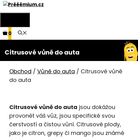
Přeskočit
na
Menu
obsah
0
Citrusové vůně do auta
Obchod
/
Vůně do auta
/ Citrusové vůně
do auta
Citrusové vůně do auta
jsou dokážou
provonět váš vůz, jsou specifické svou
čerstvostí a čistou vůní. Citrusové plody,
jako je citron, grepy či mango jsou známé