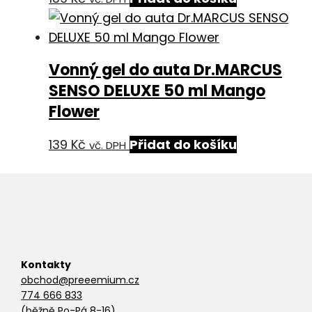
Vonný gel do auta Dr.MARCUS
SENSO DELUXE 50 ml Mango
Flower
139
Kč
Přidat do košíku
vč. DPH
Kontakty
obchod@preeemium.cz
774 666 833
(běžně Po-Pá 8-16)